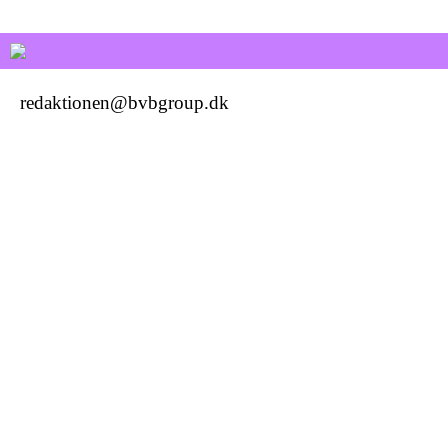
pårørende
redaktionen@bvbgroup.dk