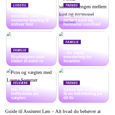
LIVSSTIL
TRENDS
Færdigblandede
Forstå
cocktails: Den
sammenhængen
moderne løsning til
mellem kost og
enhver fest
hormonel sundhed
FAMILIE
Neonate babyalarm
FAMILIE
– En vigtig
Brudekjolen som
investering for
kilden til indre ro
forældre
VELVÆRE
TRENDS
Når PCOS får
Sådan kan krystaller
indflydelse på
få en indvirkning på
vægten
dit liv
Guide til Assistent Løn – Alt hvad du behøver at