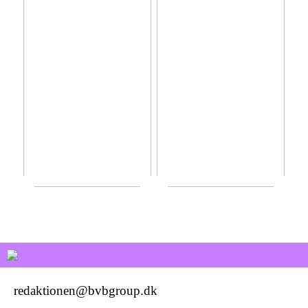
Bedemand Brønderslev –
Festligt pynt til dame
orden på tingene og fokus på
polterabend
pårørende
redaktionen@bvbgroup.dk