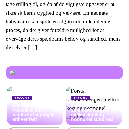
tage stilling til, og én af de vigtigste opgaver er at
sikre sit barns tryghed og velvære. En neonate
babyalarm kan spille en afgørende rolle i denne
proces, da det giver forældre mulighed for at
overvåge deres spædbarns behov og sundhed, mens
de selv er […]
LIVSSTIL
TRENDS
Færdigblandede
Forstå
cocktails: Den
sammenhængen
moderne løsning til
mellem kost og
enhver fest
hormonel sundhed