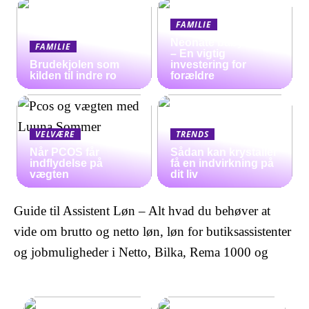
FAMILIE
Neonate babyalarm
FAMILIE
– En vigtig
Brudekjolen som
investering for
kilden til indre ro
forældre
VELVÆRE
TRENDS
Når PCOS får
Sådan kan krystaller
indflydelse på
få en indvirkning på
vægten
dit liv
Guide til Assistent Løn – Alt hvad du behøver at
vide om brutto og netto løn, løn for butiksassistenter
og jobmuligheder i Netto, Bilka, Rema 1000 og