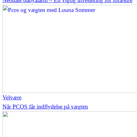
Neonate babyalarm – En vigtig investering for forældre
Velvære
Når PCOS får indflydelse på vægten