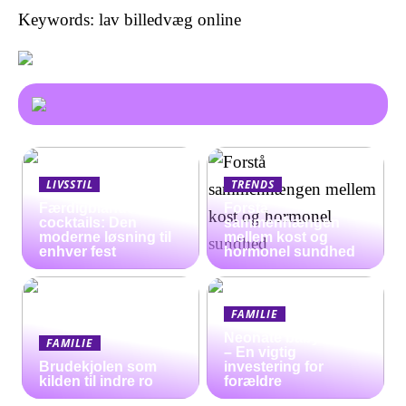
Keywords: lav billedvæg online
LIVSSTIL
TRENDS
Færdigblandede
Forstå
cocktails: Den
sammenhængen
moderne løsning til
mellem kost og
enhver fest
hormonel sundhed
FAMILIE
Neonate babyalarm
FAMILIE
– En vigtig
Brudekjolen som
investering for
kilden til indre ro
forældre