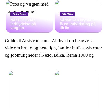
VELVÆRE
TRENDS
Når PCOS får
Sådan kan krystaller
indflydelse på
få en indvirkning på
vægten
dit liv
Guide til Assistent Løn – Alt hvad du behøver at
vide om brutto og netto løn, løn for butiksassistenter
og jobmuligheder i Netto, Bilka, Rema 1000 og