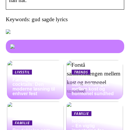
han nat.
Keywords: gud sagde lyrics
LIVSSTIL
TRENDS
Færdigblandede
Forstå
cocktails: Den
sammenhængen
moderne løsning til
mellem kost og
enhver fest
hormonel sundhed
FAMILIE
Neonate babyalarm
FAMILIE
– En vigtig