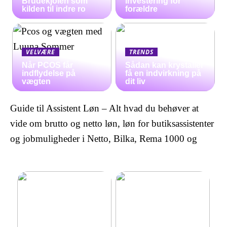
Brudekjolen som
investering for
kilden til indre ro
forældre
VELVÆRE
TRENDS
Når PCOS får
Sådan kan krystaller
indflydelse på
få en indvirkning på
vægten
dit liv
Guide til Assistent Løn – Alt hvad du behøver at
vide om brutto og netto løn, løn for butiksassistenter
og jobmuligheder i Netto, Bilka, Rema 1000 og