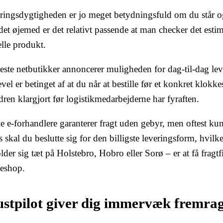
ringsdygtigheden er jo meget betydningsfuld om du står og 
det øjemed er det relativt passende at man checker det esti
lle produkt.
leste netbutikker annoncerer muligheden for dag-til-dag le
evel er betinget af at du når at bestille før et konkret klokke
dren klargjort før logistikmedarbejderne har fyraften.
 e-forhandlere garanterer fragt uden gebyr, men oftest kun 
s skal du beslutte sig for den billigste leveringsform, hvi
der sig tæt på Holstebro, Hobro eller Sorø – er at få fragtfir
eshop.
ustpilot giver dig immervæk fremra