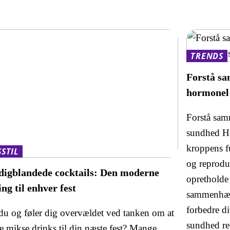
TRENDS
Forstå s
hormonel
Forstå sa
sundhed Ho
kroppens fu
SSTIL
og reproduk
igblandede cocktails: Den moderne
opretholde
ing til enhver fest
sammenhæn
forbedre d
 du og føler dig overvældet ved tanken om at
sundhed ref
e mikse drinks til din næste fest? Mange