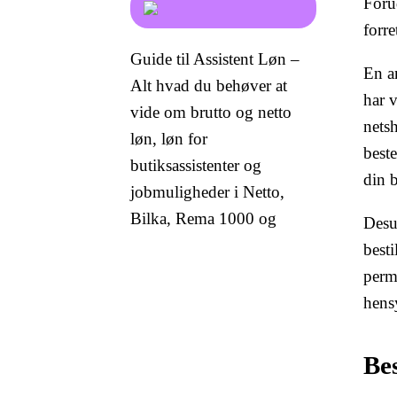
Foru
forre
Guide til Assistent Løn –
En a
Alt hvad du behøver at
har v
vide om brutto og netto
nets
løn, løn for
best
butiksassistenter og
din b
jobmuligheder i Netto,
Bilka, Rema 1000 og
Desud
besti
perm
hensy
Bes