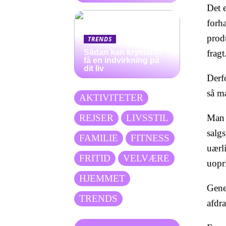
Det e
forha
prod
TRENDS
fragt
Sådan kan krystaller
få en indvirkning på
dit liv
Derfo
så ma
AKTIVITETER
Man s
REJSER
LIVSSTIL
salgs
FAMILIE
FITNESS
uærli
FRITID
VELVÆRE
uopr
HJEMMET
Gener
TRENDS
afdra