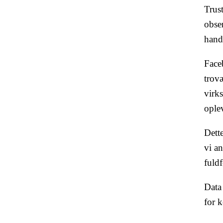
Trust
obser
handl
Faceb
trov
virks
oplev
Dette
vi an
fuldf
Data
for k