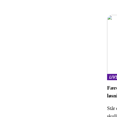
LIV
Færd
løsn
Står
skull