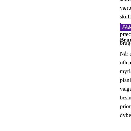
værte
skull
baren
FAM
præc
Brud
brug
Når 
ofte
myria
planl
valge
besl
prior
dybe