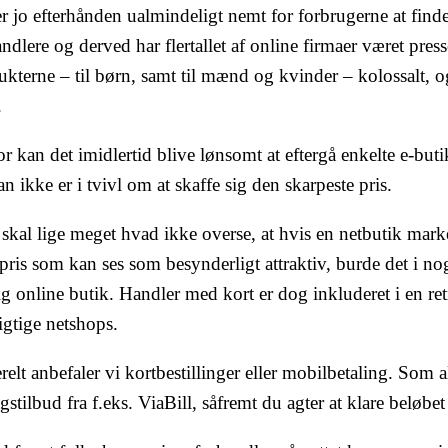
r jo efterhånden ualmindeligt nemt for forbrugerne at finde 
ndlere og derved har flertallet af online firmaer været presse
ukterne – til børn, samt til mænd og kvinder – kolossalt, 
.
r kan det imidlertid blive lønsomt at eftergå enkelte e-buti
n ikke er i tvivl om at skaffe sig den skarpeste pris.
kal lige meget hvad ikke overse, at hvis en netbutik marked
pris som kan ses som besynderligt attraktiv, burde det i nog
g online butik. Handler med kort er dog inkluderet i en ret
igtige netshops.
elt anbefaler vi kortbestillinger eller mobilbetaling. Som 
gstilbud fra f.eks. ViaBill, såfremt du agter at klare beløbet