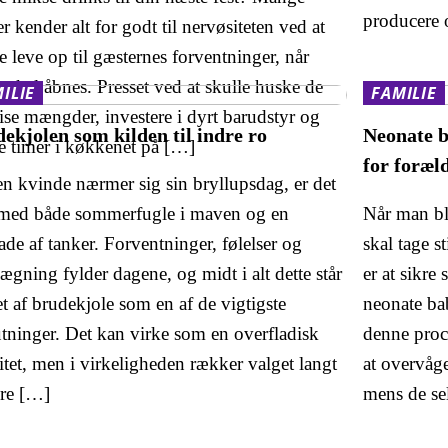
producere 
r kender alt for godt til nervøsiteten ved at
e leve op til gæsternes forventninger, når
 skal åbnes. Presset ved at skulle huske de
ILIE
FAMILIE
ise mængder, investere i dyrt barudstyr og
ekjolen som kilden til indre ro
Neonate b
e timer i køkkenet på […]
for foræl
en kvinde nærmer sig sin bryllupsdag, er det
 med både sommerfugle i maven og en
Når man bl
de af tanker. Forventninger, følelser og
skal tage s
ægning fylder dagene, og midt i alt dette står
er at sikre
t af brudekjole som en af de vigtigste
neonate bab
utninger. Det kan virke som en overfladisk
denne proc
itet, men i virkeligheden rækker valget langt
at overvåg
re […]
mens de se