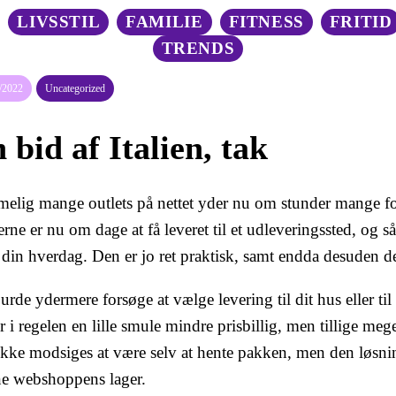
LIVSSTIL
FAMILIE
FITNESS
FRITID
TRENDS
/2022
Uncategorized
 bid af Italien, tak
elig mange outlets på nettet yder nu om stunder mange for
ne er nu om dage at få leveret til et udleveringssted, og s
 din hverdag. Den er jo ret praktisk, samt endda desuden de
rde ydermere forsøge at vælge levering til dit hus eller ti
r i regelen en lille smule mindre prisbillig, men tillige meg
ikke modsiges at være selv at hente pakken, men den løsni
ne webshoppens lager.