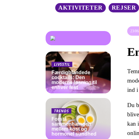
AKTIVITETER
REJSER
23/06
En
LIVSSTIL
Temm
Færdigblandede
cocktails: Den
moder
moderne løsning til
enhver fest
ind i
Du bu
TRENDS
blive
Forstå
kan 
sammenhængen
mellem kost og
onli
hormonel sundhed