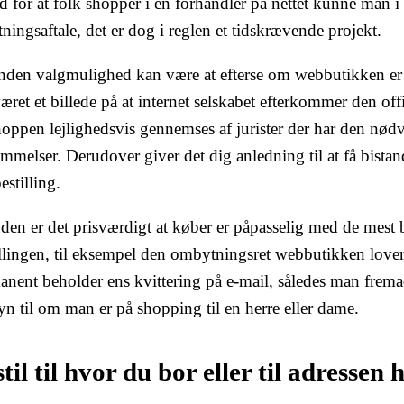
d for at folk shopper i en forhandler på nettet kunne man i
tningsaftale, det er dog i reglen et tidskrævende projekt.
nden valgmulighed kan være at efterse om webbutikken er
æret et billede på at internet selskabet efterkommer den of
hoppen lejlighedsvis gennemses af jurister der har den 
emmelser. Derudover giver det dig anledning til at få bist
estilling.
en er det prisværdigt at køber er påpasselig med de mest b
llingen, til eksempel den ombytningsret webbutikken lover.
anent beholder ens kvittering på e-mail, således man frema
n til om man er på shopping til en herre eller dame.
til til hvor du bor eller til adressen