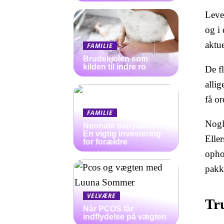
Leve
og i 
aktue
FAMILIE
Brudekjolen som
kilden til indre ro
De f
allig
få or
FAMILIE
Nogle
Neonate babyalarm –
En vigtig investering
Eller
for forældre
ophol
pakk
VELVÆRE
Tr
Når PCOS får
indflydelse på vægten