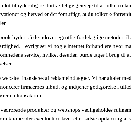
pilot tilbyder dig ret fortræffelige genveje til at tolke en
vationer og herved er det fornuftigt, at du tolker e-forre
er.
ook byder på derudover egentlig fordelagtige metoder til a
ærdighed. I øvrigt ser vi nogle internet forhandlere hvor 
omhedens service, hvilket desuden burde tages i brug til at 
elser.
 website finansieres af reklameindtægter. Vi har aftaler me
noncerer firmaernes tilbud, og indtjener godtgørelse i tilfæ
ører en transaktion.
 vedrørende produkter og webshops vedligeholdes rutinemæ
orrektioner der eventuelt er lavet efter sidste opdatering af