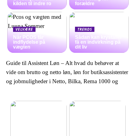
kilden til indre ro
forældre
VELVÆRE
TRENDS
Når PCOS får
Sådan kan krystaller
indflydelse på
få en indvirkning på
vægten
dit liv
Guide til Assistent Løn – Alt hvad du behøver at
vide om brutto og netto løn, løn for butiksassistenter
og jobmuligheder i Netto, Bilka, Rema 1000 og