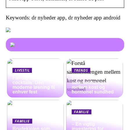
Keywords: dr nyheder app, dr nyheder app android
LIVSSTIL
TRENDS
Færdigblandede
Forstå
cocktails: Den
sammenhængen
moderne løsning til
mellem kost og
enhver fest
hormonel sundhed
FAMILIE
Neonate babyalarm
FAMILIE
– En vigtig
Brudekjolen som
investering for