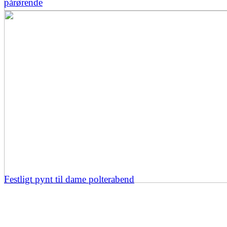
pårørende
Festligt pynt til dame polterabend