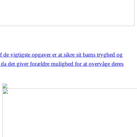
f de vigtigste opgaver er at sikre sit barns tryghed og
 da det giver forældre mulighed for at overvåge deres