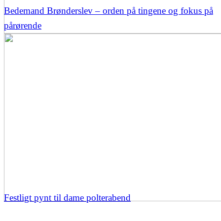
Bedemand Brønderslev – orden på tingene og fokus på
pårørende
Festligt pynt til dame polterabend