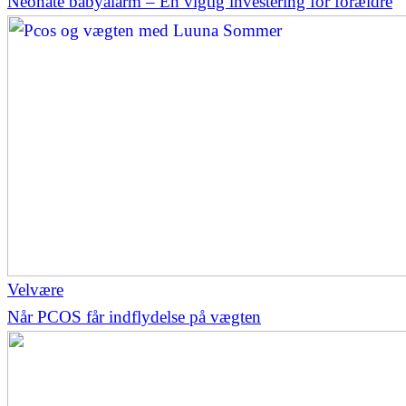
Neonate babyalarm – En vigtig investering for forældre
Velvære
Når PCOS får indflydelse på vægten