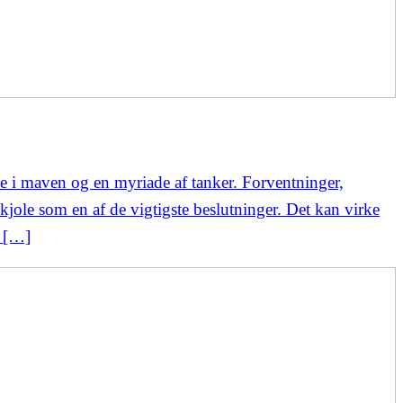
e i maven og en myriade af tanker. Forventninger,
ekjole som en af de vigtigste beslutninger. Det kan virke
e […]