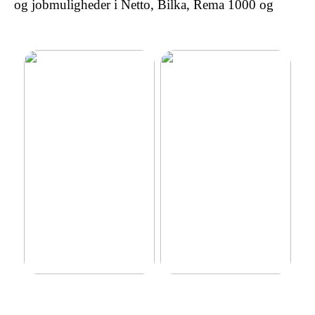
og jobmuligheder i Netto, Bilka, Rema 1000 og
Sådan kan krystaller få en
Metakognitiv terapi: En
indvirkning på dit liv
effektiv tilgang til håndtering
af negative tanker