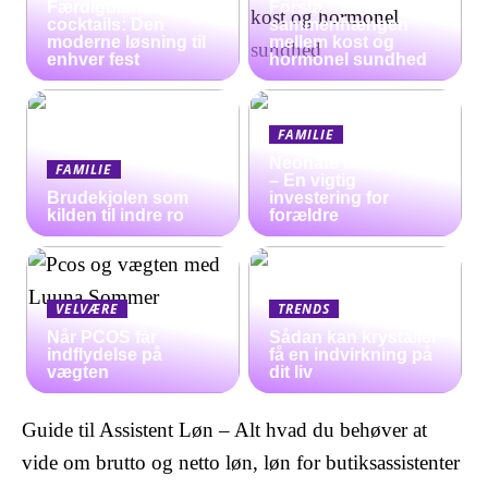
Færdigblandede
Forstå
cocktails: Den
sammenhængen
moderne løsning til
mellem kost og
enhver fest
hormonel sundhed
FAMILIE
Neonate babyalarm
FAMILIE
– En vigtig
Brudekjolen som
investering for
kilden til indre ro
forældre
VELVÆRE
TRENDS
Når PCOS får
Sådan kan krystaller
indflydelse på
få en indvirkning på
vægten
dit liv
Guide til Assistent Løn – Alt hvad du behøver at
vide om brutto og netto løn, løn for butiksassistenter